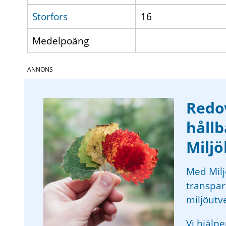
Storfors
16
Medelpoäng
Redov
håll
Milj
Med Mil
transpar
miljöutv
Vi hjälpe