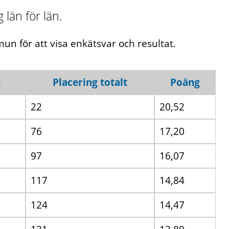
län för län.
mmun för att visa enkätsvar och resultat.
g
Placering totalt
Poäng
22
20,52
76
17,20
97
16,07
117
14,84
124
14,47