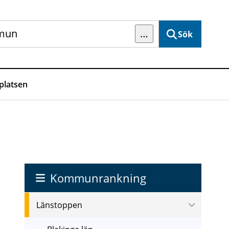
…
Sök
latsen
Kommunrankning
Länstoppen