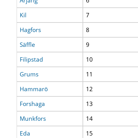
Årjäng
6
Kil
7
Hagfors
8
Säffle
9
Filipstad
10
Grums
11
Hammarö
12
Forshaga
13
Munkfors
14
Eda
15