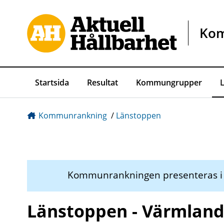
Gå direkt till sidans innehåll
Ko
Startsida
Resultat
Kommungrupper
Kommunrankning
/
Länstoppen
Kommunrankningen presenteras 
Länstoppen - Värmland