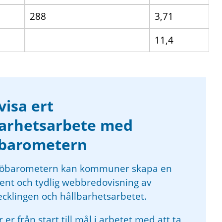
288
3,71
11,4
isa ert
barhetsarbete med
öbarometern
jöbarometern kan kommuner skapa en
ent och tydlig webbredovisning av
ecklingen och hållbarhetsarbetet.
r er från start till mål i arbetet med att ta