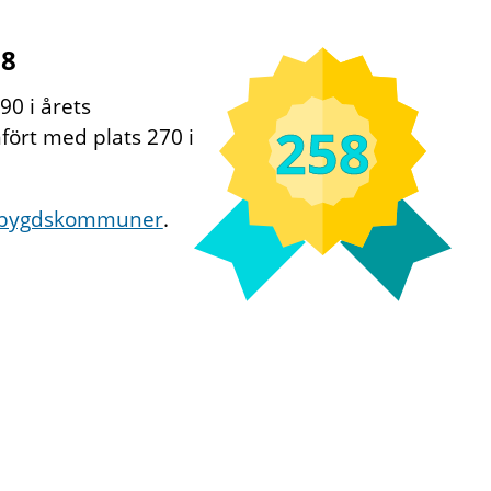
58
0 i årets
258
ört med plats 270 i
bygdskommuner
.