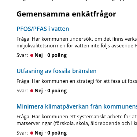
Gemensamma enkätfrågor
PFOS/PFAS i vatten
Fråga: Har kommunen undersökt om det finns verks
miljökvalitetsnormen för vatten inte följs avseende 
Nejᆞ0 poäng
Utfasning av fossila bränslen
Fråga: Har kommunen en strategi för att fasa ut fossi
Nejᆞ0 poäng
Minimera klimatpåverkan från kommunens
Fråga: Har kommunen ett systematiskt arbete för a
matserveringar (förskola, skola, äldreboende och li
Nejᆞ0 poäng