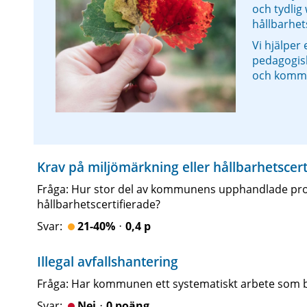
och tydlig
hållbarhet
Vi hjälper 
pedagogisk 
och komm
Krav på miljömärkning eller hållbarhetscert
Fråga: Hur stor del av kommunens upphandlade produ
hållbarhetscertifierade?
21-40%ᆞ0,4 p
Illegal avfallshantering
Fråga: Har kommunen ett systematiskt arbete som bidr
Nejᆞ0 poäng