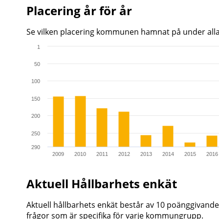
Placering år för år
Se vilken placering kommunen hamnat på under all
1
Chart
50
Bar chart with 17 bars.
100
The chart has 1 X axis displaying categories.
The chart has 1 Y axis displaying values. Range: 1 to 
150
200
250
290
2009
2010
2011
2012
2013
2014
2015
2016
End of interactive chart.
Aktuell Hållbarhets enkät
Aktuell hållbarhets enkät består av 10 poänggivan
frågor som är specifika för varje kommungrupp.