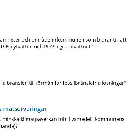
amheter och områden i kommunen som bidrar till att
PFOS i ytvatten och PFAS i grundvattnet?
la bränslen till förmån för fossilbränslefria lösningar?
 matserveringar
tt minska klimatpåverkan från livsmedel i kommunens
knande)?