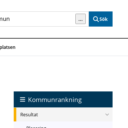
…
Sök
latsen
Kommunrankning
Resultat