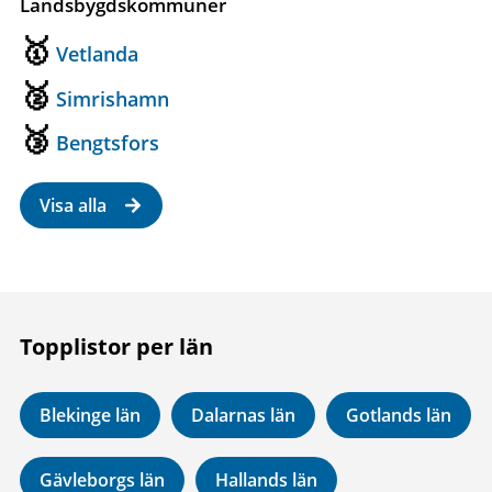
Landsbygdskommuner
Vetlanda
Simrishamn
Bengtsfors
Visa alla
Topplistor per län
Blekinge län
Dalarnas län
Gotlands län
Gävleborgs län
Hallands län