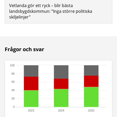
Vetlanda gör ett ryck – blir bästa
landsbygdskommun: ”Inga större politiska
skiljelinjer”
Frågor och svar
100
80
60
40
20
0
2023
2024
2025