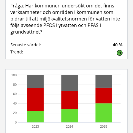
Fråga: Har kommunen undersökt om det finns
verksamheter och områden i kommunen som
bidrar till att miljökvalitetsnormen för vatten inte
följs avseende PFOS i ytvatten och PFAS i
grundvattnet?
Senaste värdet:
40 %
Trend:
100
80
60
40
20
0
2023
2024
2025