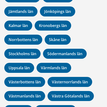
Jämtlands län
Jönköpings län
Kalmar län
Kronobergs län
Norrbottens län
Skåne län
Stockholms län
Södermanlands län
Uppsala län
Värmlands län
Västerbottens län
Västernorrlands län
Västmanlands län
Västra Götalands län