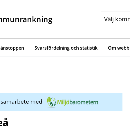
mmunrankning
Länstoppen
Svarsfördelning och statistik
Om webbp
i samarbete med
eå