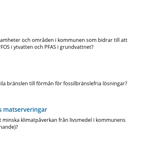
amheter och områden i kommunen som bidrar till att
PFOS i ytvatten och PFAS i grundvattnet?
la bränslen till förmån för fossilbränslefria lösningar?
 matserveringar
tt minska klimatpåverkan från livsmedel i kommunens
knande)?