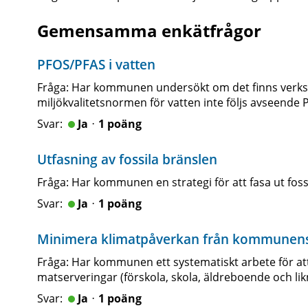
Gemensamma enkätfrågor
PFOS/PFAS i vatten
Fråga: Har kommunen undersökt om det finns verks
miljökvalitetsnormen för vatten inte följs avseende 
Jaᆞ1 poäng
Utfasning av fossila bränslen
Fråga: Har kommunen en strategi för att fasa ut fossi
Jaᆞ1 poäng
Minimera klimatpåverkan från kommunens
Fråga: Har kommunen ett systematiskt arbete för a
matserveringar (förskola, skola, äldreboende och li
Jaᆞ1 poäng