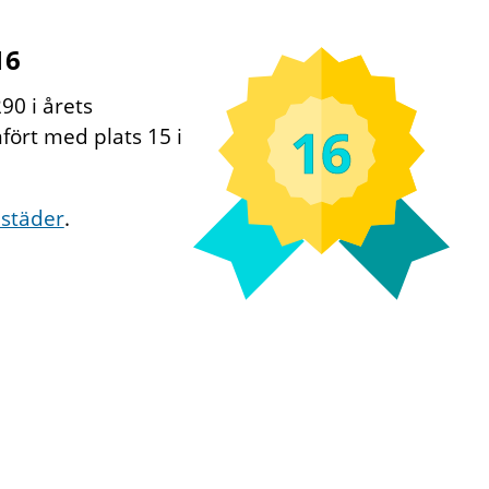
16
90 i årets
16
ört med plats 15 i
städer
.