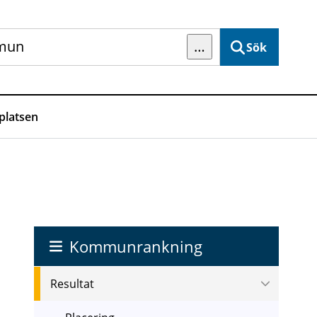
…
Sök
latsen
Kommunrankning
Resultat