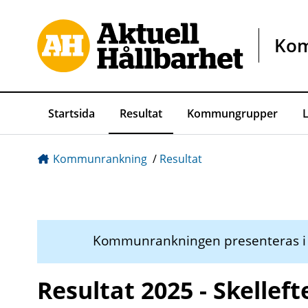
Gå direkt till sidans innehåll
Ko
Startsida
Resultat
Kommungrupper
Kommunrankning
/
Resultat
Kommunrankningen presenteras 
Resultat 2025 - Skelleft