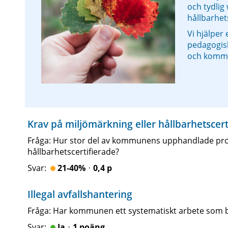
och tydlig
hållbarhet
Vi hjälper 
pedagogisk 
och komm
Krav på miljömärkning eller hållbarhetscert
Fråga: Hur stor del av kommunens upphandlade produ
hållbarhetscertifierade?
21-40%ᆞ0,4 p
Illegal avfallshantering
Fråga: Har kommunen ett systematiskt arbete som bidr
Jaᆞ1 poäng