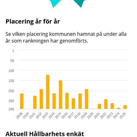
Placering år för år
Se vilken placering kommunen hamnat på under alla
år som rankningen har genomförts.
1
Chart
50
Bar chart with 17 bars.
100
The chart has 1 X axis displaying categories.
The chart has 1 Y axis displaying values. Range: 1 to 290.
150
200
250
290
2021
2023
2025
2010
2012
2014
2016
2018
2020
2022
2024
2009
2011
2013
2015
2017
2019
End of interactive chart.
Aktuell Hållbarhets enkät