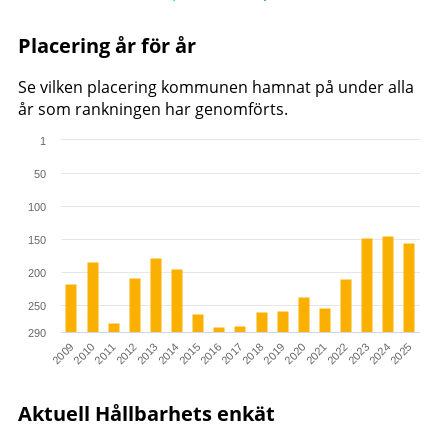
Placering år för år
Se vilken placering kommunen hamnat på under alla
år som rankningen har genomförts.
1
Chart
50
Bar chart with 17 bars.
100
The chart has 1 X axis displaying categories.
The chart has 1 Y axis displaying values. Range: 1 to 290.
150
200
250
290
2021
2023
2025
2010
2012
2014
2016
2018
2020
2022
2024
2009
2011
2013
2015
2017
2019
End of interactive chart.
Aktuell Hållbarhets enkät