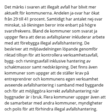
Det märks i svaren att illegalt avfall har blivit mer
aktuellt för kommunerna. Andelen ja-svar har ökat
från 29 till 41 procent. Samtidigt har antalet nej-svar
minskat, så ökningen beror inte enbart på högre
svarsfrekvens. Bland de kommuner som svarat ja
uppger flera att deras avfallsplaner inkluderar arbete
med att förebygga illegal avfallshantering. De
beskriver att miljöavdelningen löpande genomför
riktad tillsyn för att kontrollera verksamhetsavfall,
bygg- och rivningsavfall inklusive hantering av
schaktmassor samt nedskräpning. Det finns även
kommuner som uppger att de ställer krav på
entreprenörer och kommunens egen verksamhet
avseende avfallshantering i samband med byggande
och för att möjliggöra korrekt avfallshantering när
byggnader är i bruk. Flera kommuner uppger även att
de samarbetar med andra kommuner, myndigheter
och polis för att förhindra illegal avfallshantering.