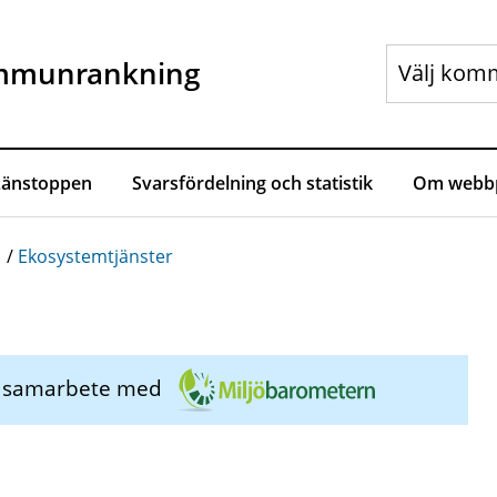
mmunrankning
Länstoppen
Svarsfördelning och statistik
Om webbp
/
Ekosystemtjänster
i samarbete med