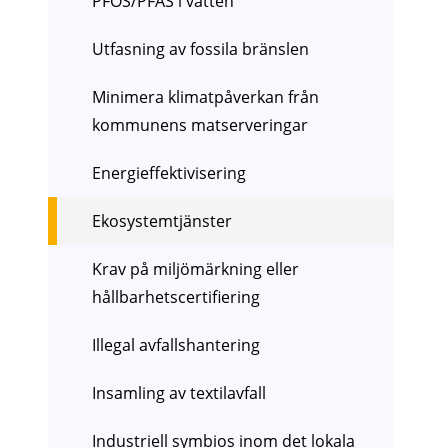
PFOS/PFAS i vatten
Utfasning av fossila bränslen
Minimera klimatpåverkan från
kommunens matserveringar
Energieffektivisering
Ekosystemtjänster
Krav på miljömärkning eller
hållbarhetscertifiering
Illegal avfallshantering
Insamling av textilavfall
Industriell symbios inom det lokala