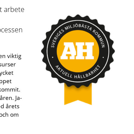
t arbete
rocessen
n viktig
surser
mycket
eppet
kommit.
åren. Ja-
ed årets
 och om