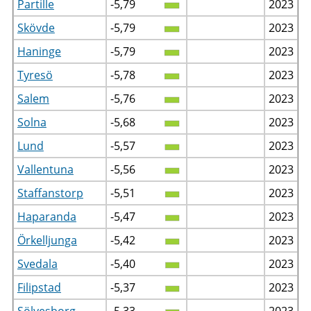
Partille
-5,79
2023
Skövde
-5,79
2023
Haninge
-5,79
2023
Tyresö
-5,78
2023
Salem
-5,76
2023
Solna
-5,68
2023
Lund
-5,57
2023
Vallentuna
-5,56
2023
Staffanstorp
-5,51
2023
Haparanda
-5,47
2023
Örkelljunga
-5,42
2023
Svedala
-5,40
2023
Filipstad
-5,37
2023
Sölvesborg
-5,33
2023