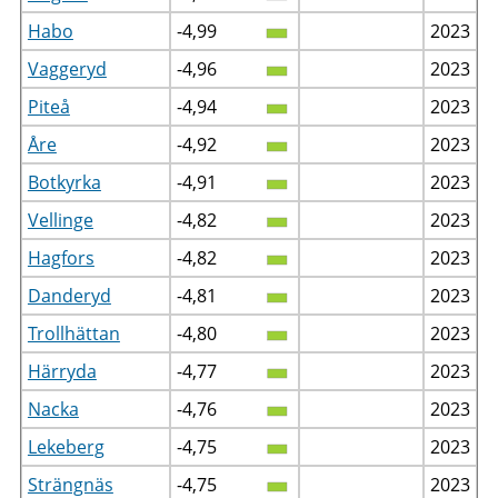
Habo
-4,99
2023
Vaggeryd
-4,96
2023
Piteå
-4,94
2023
Åre
-4,92
2023
Botkyrka
-4,91
2023
Vellinge
-4,82
2023
Hagfors
-4,82
2023
Danderyd
-4,81
2023
Trollhättan
-4,80
2023
Härryda
-4,77
2023
Nacka
-4,76
2023
Lekeberg
-4,75
2023
Strängnäs
-4,75
2023