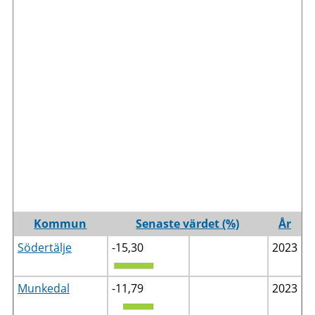
Kommun
Senaste värdet (%)
År
Södertälje
-15,30
2023
Munkedal
-11,79
2023