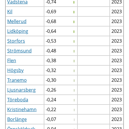
Vadstena
-0,74
2023
Kil
-0,69
2023
Mellerud
-0,68
2023
Lidköping
-0,64
2023
Storfors
-0,53
2023
Strömsund
-0,48
2023
Flen
-0,38
2023
Högsby
-0,32
2023
Tranemo
-0,30
2023
Ljusnarsberg
-0,26
2023
Töreboda
-0,24
2023
Kristinehamn
-0,22
2023
Borlänge
-0,07
2023
Örnsköldsvik
-0,04
2023