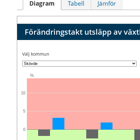
Diagram
Tabell
Jämför
Förändringstakt utsläpp av väx
Välj kommun
%
10
5
0