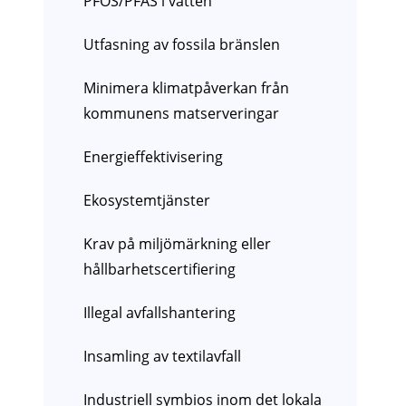
PFOS/PFAS i vatten
Utfasning av fossila bränslen
Minimera klimatpåverkan från
kommunens matserveringar
Energieffektivisering
Ekosystemtjänster
Krav på miljömärkning eller
hållbarhetscertifiering
Illegal avfallshantering
Insamling av textilavfall
Industriell symbios inom det lokala