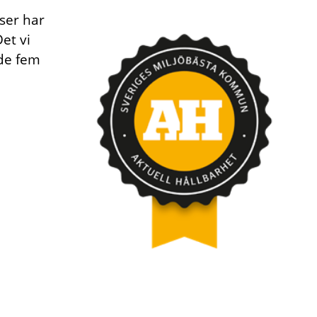
ser har
et vi
 de fem