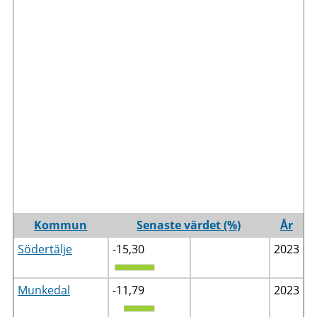
Kommun
Senaste värdet (%)
År
Södertälje
-15,30
2023
Munkedal
-11,79
2023