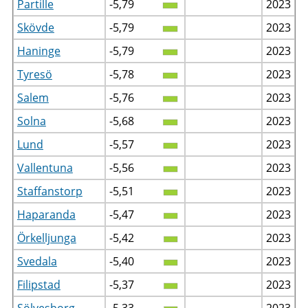
Partille
-5,79
2023
Skövde
-5,79
2023
Haninge
-5,79
2023
Tyresö
-5,78
2023
Salem
-5,76
2023
Solna
-5,68
2023
Lund
-5,57
2023
Vallentuna
-5,56
2023
Staffanstorp
-5,51
2023
Haparanda
-5,47
2023
Örkelljunga
-5,42
2023
Svedala
-5,40
2023
Filipstad
-5,37
2023
Sölvesborg
-5,33
2023