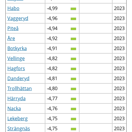
Habo
-4,99
2023
Vaggeryd
-4,96
2023
Piteå
-4,94
2023
Åre
-4,92
2023
Botkyrka
-4,91
2023
Vellinge
-4,82
2023
Hagfors
-4,82
2023
Danderyd
-4,81
2023
Trollhättan
-4,80
2023
Härryda
-4,77
2023
Nacka
-4,76
2023
Lekeberg
-4,75
2023
Strängnäs
-4,75
2023