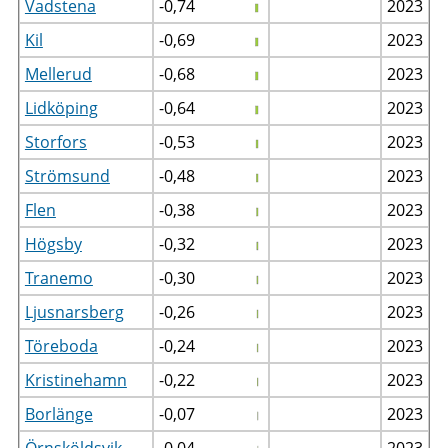
Vadstena
-0,74
2023
Kil
-0,69
2023
Mellerud
-0,68
2023
Lidköping
-0,64
2023
Storfors
-0,53
2023
Strömsund
-0,48
2023
Flen
-0,38
2023
Högsby
-0,32
2023
Tranemo
-0,30
2023
Ljusnarsberg
-0,26
2023
Töreboda
-0,24
2023
Kristinehamn
-0,22
2023
Borlänge
-0,07
2023
Örnsköldsvik
-0,04
2023