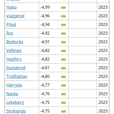
Habo
-4,99
2023
Vaggeryd
-4,96
2023
Piteå
-4,94
2023
Åre
-4,92
2023
Botkyrka
-4,91
2023
Vellinge
-4,82
2023
Hagfors
-4,82
2023
Danderyd
-4,81
2023
Trollhättan
-4,80
2023
Härryda
-4,77
2023
Nacka
-4,76
2023
Lekeberg
-4,75
2023
Strängnäs
-4,75
2023