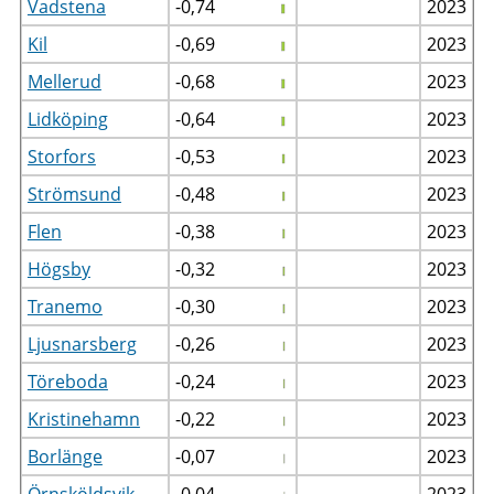
Vadstena
-0,74
2023
Kil
-0,69
2023
Mellerud
-0,68
2023
Lidköping
-0,64
2023
Storfors
-0,53
2023
Strömsund
-0,48
2023
Flen
-0,38
2023
Högsby
-0,32
2023
Tranemo
-0,30
2023
Ljusnarsberg
-0,26
2023
Töreboda
-0,24
2023
Kristinehamn
-0,22
2023
Borlänge
-0,07
2023
Örnsköldsvik
-0,04
2023