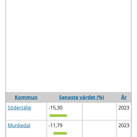
Kommun
Senaste värdet (%)
År
Södertälje
-15,30
2023
Munkedal
-11,79
2023