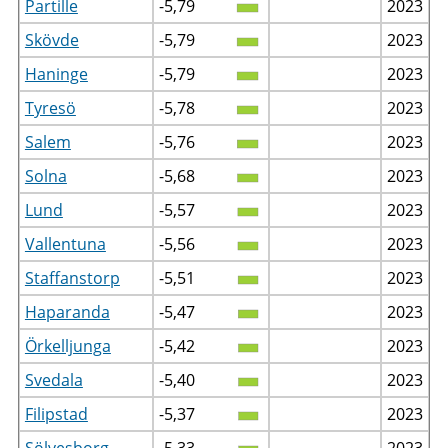
Partille
-5,79
2023
Skövde
-5,79
2023
Haninge
-5,79
2023
Tyresö
-5,78
2023
Salem
-5,76
2023
Solna
-5,68
2023
Lund
-5,57
2023
Vallentuna
-5,56
2023
Staffanstorp
-5,51
2023
Haparanda
-5,47
2023
Örkelljunga
-5,42
2023
Svedala
-5,40
2023
Filipstad
-5,37
2023
Sölvesborg
-5,33
2023