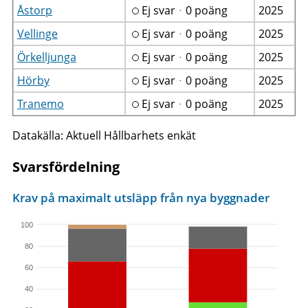
Åstorp
Ej svarᆞ0 poäng
2025
Vellinge
Ej svarᆞ0 poäng
2025
Örkelljunga
Ej svarᆞ0 poäng
2025
Hörby
Ej svarᆞ0 poäng
2025
Tranemo
Ej svarᆞ0 poäng
2025
Datakälla: Aktuell Hållbarhets enkät
Svarsfördelning
Krav på maximalt utsläpp från nya byggnader
100
80
60
40