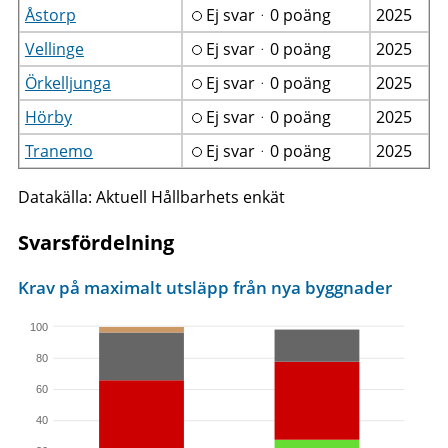
Åstorp
Ej svarᆞ0 poäng
2025
Vellinge
Ej svarᆞ0 poäng
2025
Örkelljunga
Ej svarᆞ0 poäng
2025
Hörby
Ej svarᆞ0 poäng
2025
Tranemo
Ej svarᆞ0 poäng
2025
Datakälla: Aktuell Hållbarhets enkät
Svarsfördelning
Krav på maximalt utsläpp från nya byggnader
100
80
60
40