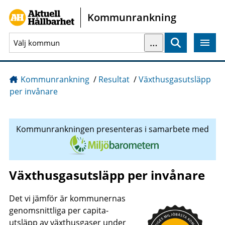
Gå direkt till sidans innehåll
Kommunrankning
…
Sök
Kommunrankning
/
Resultat
/
Växthusgasutsläpp
per invånare
Kommunrankningen presenteras i samarbete med
Växthusgasutsläpp per invånare
Det vi jämför är kommunernas
genomsnittliga per capita-
utsläpp av växthusgaser under