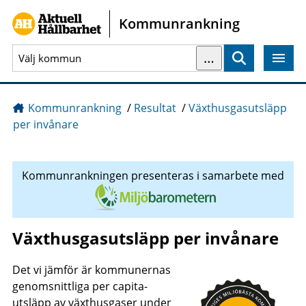
Gå direkt till sidans innehåll
Kommunrankning
…
Sök
Kommunrankning
/
Resultat
/
Växthusgasutsläpp
per invånare
Kommunrankningen presenteras i samarbete med
Växthusgasutsläpp per invånare
Det vi jämför är kommunernas
genomsnittliga per capita-
utsläpp av växthusgaser under