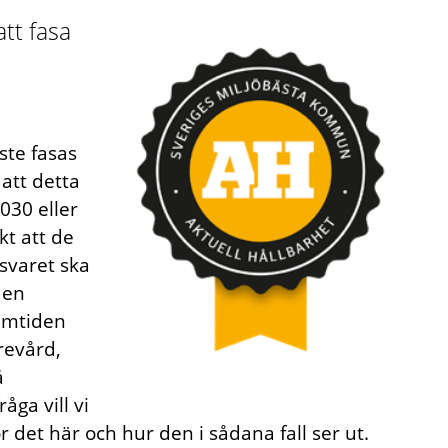
tt fasa
ste fasas
 att detta
2030 eller
t att de
 svaret ska
 en
ramtiden
revård,
å
ga vill vi
det här och hur den i sådana fall ser ut.