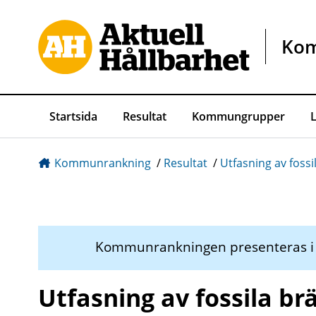
Gå direkt till sidans innehåll
Ko
Startsida
Resultat
Kommungrupper
Kommunrankning
/
Resultat
/
Utfasning av fossi
Kommunrankningen presenteras 
Utfasning av fossila br