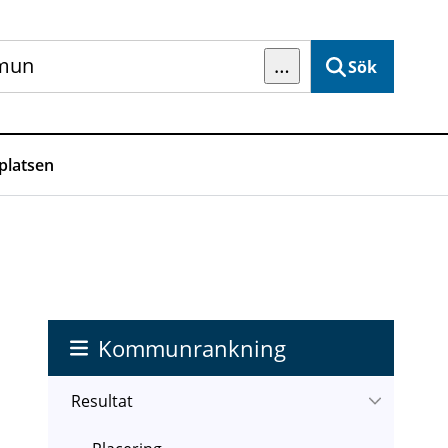
…
Sök
latsen
Kommunrankning
Resultat