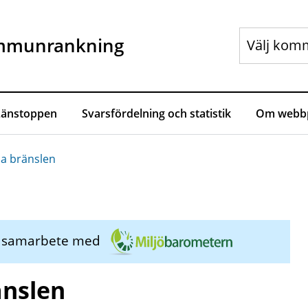
mmunrankning
Länstoppen
Svarsfördelning och statistik
Om webbp
la bränslen
i samarbete med
änslen