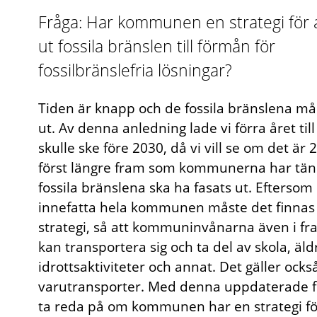
Fråga: Har kommunen en strategi för a
ut fossila bränslen till förmån för
fossilbränslefria lösningar?
Tiden är knapp och de fossila bränslena må
ut. Av denna anledning lade vi förra året till
skulle ske före 2030, då vi vill se om det är 
först längre fram som kommunerna har tänk
fossila bränslena ska ha fasats ut. Eftersom
innefatta hela kommunen måste det finnas
strategi, så att kommuninvånarna även i f
kan transportera sig och ta del av skola, äld
idrottsaktiviteter och annat. Det gäller ocks
varutransporter. Med denna uppdaterade frå
ta reda på om kommunen har en strategi för 