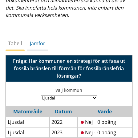
dokumenterat och allmänheten ska kunna ta del av
det. Ska innefatta hela kommunen, inte enbart den
kommunala verksamheten.
Tabell
Jämför
Fråga: Har kommunen en strategi för att fasa ut
fossila bränslen till förmån för fossilbränslefria
lösningar?
Välj kommun
Mätområde
Datum
Värde
Ljusdal
2022
Nejᆞ0 poäng
Ljusdal
2023
Nejᆞ0 poäng