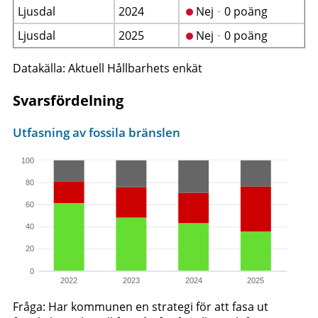
Ljusdal
2024
Nejᆞ0 poäng
Ljusdal
2025
Nejᆞ0 poäng
Datakälla: Aktuell Hållbarhets enkät
Svarsfördelning
Utfasning av fossila bränslen
100
80
60
40
20
0
2022
2023
2024
2025
Fråga: Har kommunen en strategi för att fasa ut