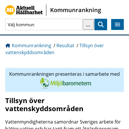
Gå direkt till sidans innehåll
Kommunrankning
…
Sök
Kommunrankning
/
Resultat
/
Tillsyn över
vattenskyddsområden
Kommunrankningen presenteras i samarbete med
Tillsyn över
vattenskyddsområden
Vattenmyndigheterna samordnar Sveriges arbete för
bättre vatten och har tagit fram ett åtgärdsprogram