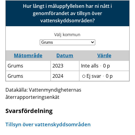
Hur långt i måluppfyllelsen har ni nått i
genomförandet av tillsyn över
vattenskyddsområden?
Välj kommun
Mätområde
Datum
Värde
Grums
2023
Inte allsᆞ0 p
Grums
2024
Ej svarᆞ0 p
Datakälla: Vattenmyndigheternas
återrapporteringsenkät
Svarsfördelning
Tillsyn över vattenskyddsområden