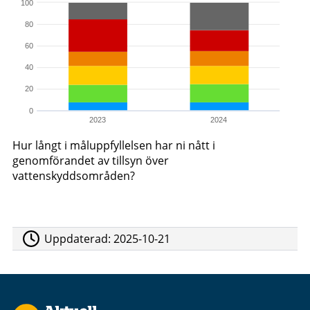
100
80
60
40
20
0
2023
2024
Hur långt i måluppfyllelsen har ni nått i
genomförandet av tillsyn över
vattenskyddsområden?
Uppdaterad:
2025-10-21