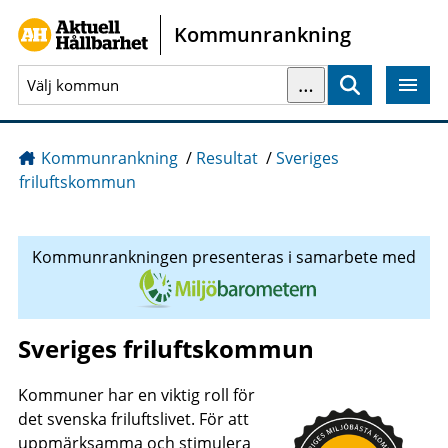
Gå direkt till sidans innehåll
Kommunrankning
…
Sök
Kommunrankning
/
Resultat
/
Sveriges
friluftskommun
Kommunrankningen presenteras i samarbete med
Sveriges friluftskommun
Kommuner har en viktig roll för
det svenska friluftslivet. För att
uppmärksamma och stimulera