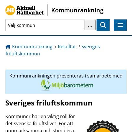
Gå direkt till sidans innehåll
Kommunrankning
…
Sök
Kommunrankning
/
Resultat
/
Sveriges
friluftskommun
Kommunrankningen presenteras i samarbete med
Sveriges friluftskommun
Kommuner har en viktig roll för
det svenska friluftslivet. För att
uppmärksamma och stimulera