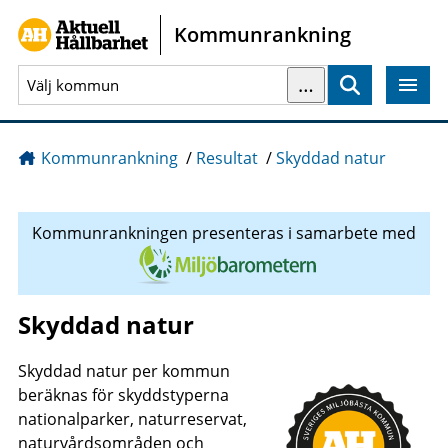
Gå direkt till sidans innehåll
Kommunrankning
…
Sök
Kommunrankning
/
Resultat
/
Skyddad natur
Kommunrankningen presenteras i samarbete med
Skyddad natur
Skyddad natur per kommun
beräknas för skyddstyperna
nationalparker, naturreservat,
naturvårdsområden och