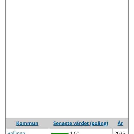
Kommun
Senaste värdet (poäng)
År
Vellinge
1,00
2025