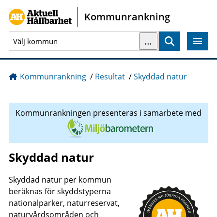
Gå direkt till sidans innehåll
Kommunrankning
…
Sök
Kommunrankning
/
Resultat
/
Skyddad natur
Kommunrankningen presenteras i samarbete med
Skyddad natur
Skyddad natur per kommun
beräknas för skyddstyperna
nationalparker, naturreservat,
naturvårdsområden och