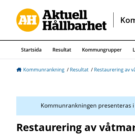
Gå direkt till sidans innehåll
Ko
Startsida
Resultat
Kommungrupper
Kommunrankning
/
Resultat
/
Restaurering av 
Kommunrankningen presenteras 
Restaurering av våtma