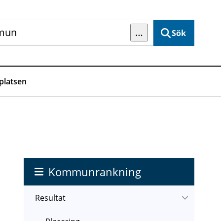
…
Sök
latsen
Kommunrankning
Resultat