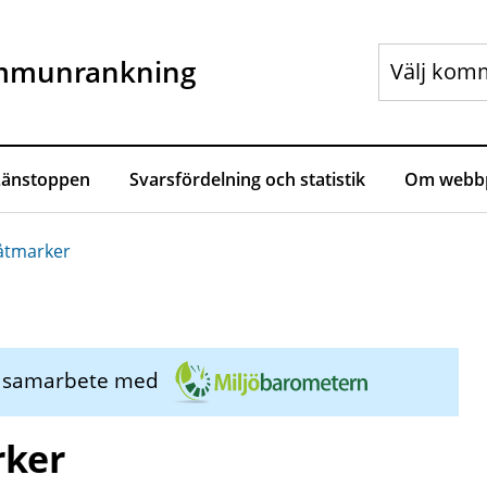
mmunrankning
Länstoppen
Svarsfördelning och statistik
Om webbp
våtmarker
i samarbete med
rker