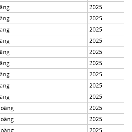
oäng
2025
oäng
2025
oäng
2025
oäng
2025
oäng
2025
oäng
2025
oäng
2025
oäng
2025
oäng
2025
poäng
2025
poäng
2025
poäng
2025