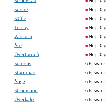
Strömstad
Nejᆞ0 
Sunne
Nejᆞ0 
Säffle
Nejᆞ0 
Torsby
Nejᆞ0 
Vansbro
Nejᆞ0 
Åre
Nejᆞ0 
Övertorneå
Nejᆞ0 
Sotenäs
Ej svar
Storuman
Ej svar
Ånge
Ej svar
Strömsund
Ej svar
Överkalix
Ej svar