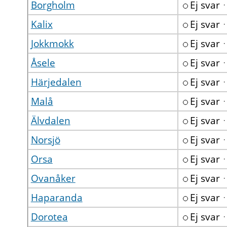
Borgholm
Ej svar
Kalix
Ej svar
Jokkmokk
Ej svar
Åsele
Ej svar
Härjedalen
Ej svar
Malå
Ej svar
Älvdalen
Ej svar
Norsjö
Ej svar
Orsa
Ej svar
Ovanåker
Ej svar
Haparanda
Ej svar
Dorotea
Ej svar