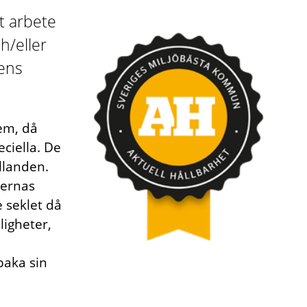
t arbete
h/eller
ens
em, då
eciella. De
ållanden.
kernas
e seklet då
ligheter,
baka sin