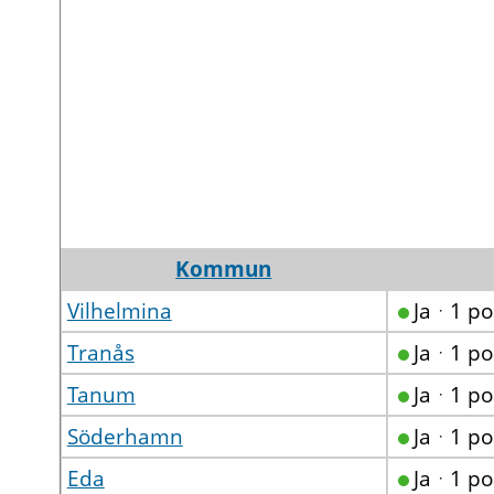
Kommun
Vilhelmina
Jaᆞ1 p
Tranås
Jaᆞ1 p
Tanum
Jaᆞ1 p
Söderhamn
Jaᆞ1 p
Eda
Jaᆞ1 p