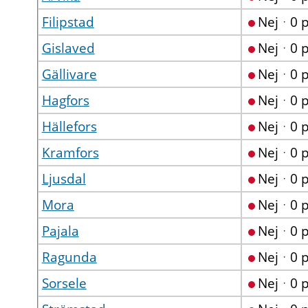
Filipstad
Nejᆞ0 
Gislaved
Nejᆞ0 
Gällivare
Nejᆞ0 
Hagfors
Nejᆞ0 
Hällefors
Nejᆞ0 
Kramfors
Nejᆞ0 
Ljusdal
Nejᆞ0 
Mora
Nejᆞ0 
Pajala
Nejᆞ0 
Ragunda
Nejᆞ0 
Sorsele
Nejᆞ0 