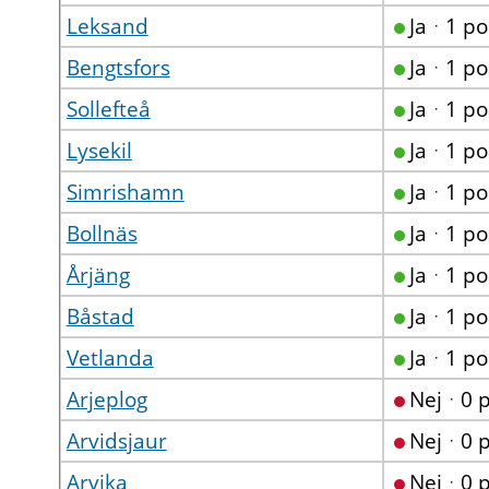
Leksand
Jaᆞ1 p
Bengtsfors
Jaᆞ1 p
Sollefteå
Jaᆞ1 p
Lysekil
Jaᆞ1 p
Simrishamn
Jaᆞ1 p
Bollnäs
Jaᆞ1 p
Årjäng
Jaᆞ1 p
Båstad
Jaᆞ1 p
Vetlanda
Jaᆞ1 p
Arjeplog
Nejᆞ0 
Arvidsjaur
Nejᆞ0 
Arvika
Nejᆞ0 