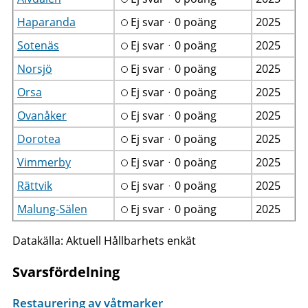
Haparanda
Ej svarᆞ0 poäng
2025
Sotenäs
Ej svarᆞ0 poäng
2025
Norsjö
Ej svarᆞ0 poäng
2025
Orsa
Ej svarᆞ0 poäng
2025
Ovanåker
Ej svarᆞ0 poäng
2025
Dorotea
Ej svarᆞ0 poäng
2025
Vimmerby
Ej svarᆞ0 poäng
2025
Rättvik
Ej svarᆞ0 poäng
2025
Malung-Sälen
Ej svarᆞ0 poäng
2025
Datakälla: Aktuell Hållbarhets enkät
Svarsfördelning
Restaurering av våtmarker