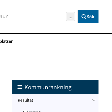
…
Sök
latsen
Kommunrankning
Resultat