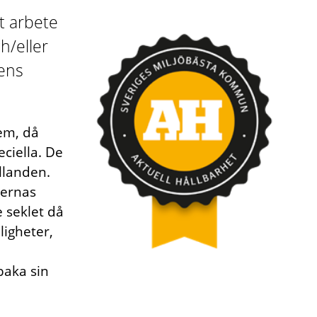
t arbete
h/eller
ens
em, då
eciella. De
ållanden.
kernas
e seklet då
ligheter,
baka sin