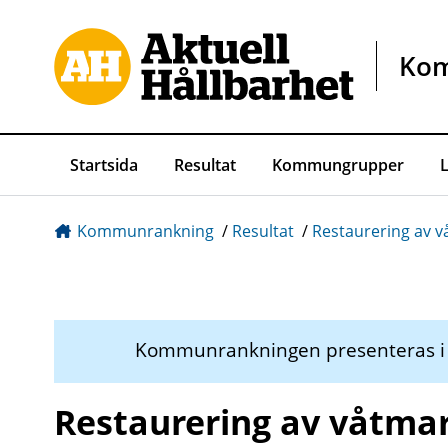
Gå direkt till sidans innehåll
Ko
Startsida
Resultat
Kommungrupper
Kommunrankning
/
Resultat
/
Restaurering av 
Kommunrankningen presenteras 
Restaurering av våtma