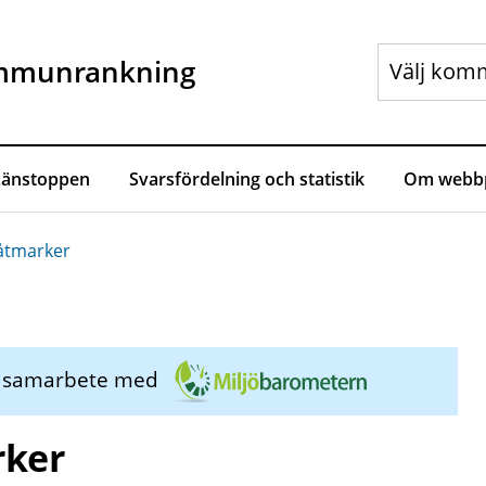
mmunrankning
Länstoppen
Svarsfördelning och statistik
Om webbp
våtmarker
i samarbete med
rker