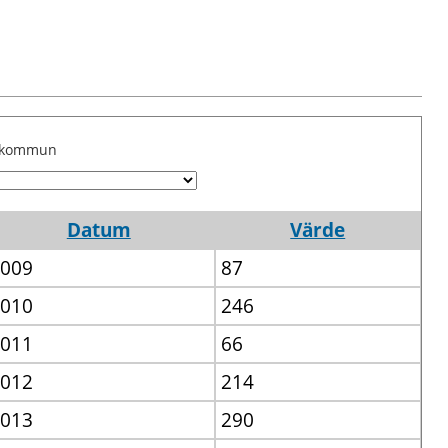
j kommun
Datum
Värde
009
87
010
246
011
66
012
214
013
290