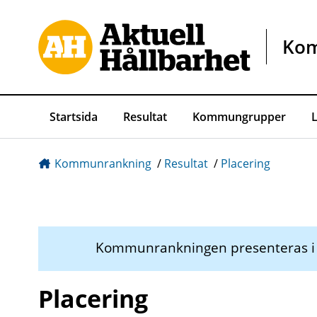
Gå direkt till sidans innehåll
Ko
Startsida
Resultat
Kommungrupper
Kommunrankning
/
Resultat
/
Placering
Kommunrankningen presenteras 
Placering