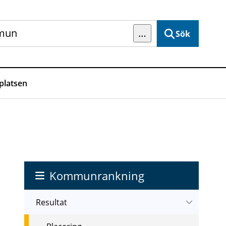
…
Sök
latsen
Kommunrankning
Resultat