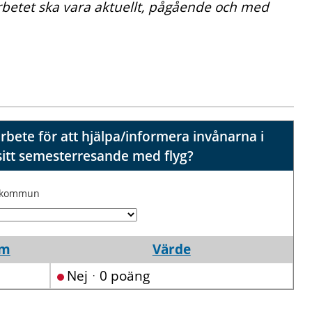
rbetet ska vara aktuellt, pågående och med
bete för att hjälpa/informera invånarna i
itt semesterresande med flyg?
j kommun
um
Värde
Nejᆞ0 poäng