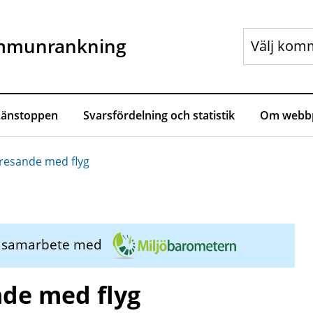
mmunrankning
Länstoppen
Svarsfördelning och statistik
Om webbp
resande med flyg
i samarbete med
de med flyg