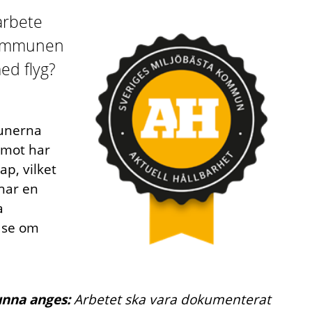
arbete
 kommunen
ed flyg?
munerna
remot har
ap, vilket
har en
a
 se om
unna anges:
Arbetet ska vara dokumenterat