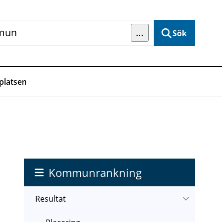
…
Sök
latsen
Kommunrankning
Resultat