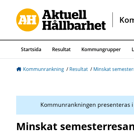
Gå direkt till sidans innehåll
Ko
Startsida
Resultat
Kommungrupper
Kommunrankning
/
Resultat
/
Minskat semester
Kommunrankningen presenteras 
Minskat semesterresan