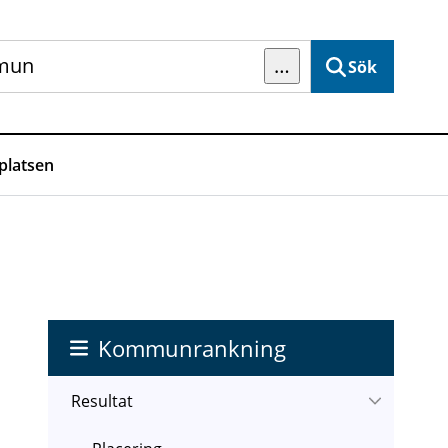
…
Sök
latsen
Kommunrankning
Resultat