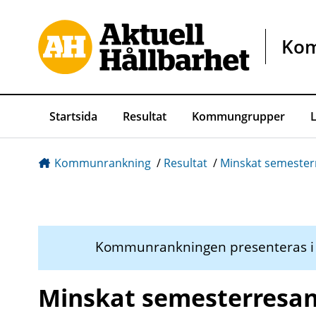
Gå direkt till sidans innehåll
Ko
Startsida
Resultat
Kommungrupper
Kommunrankning
/
Resultat
/
Minskat semester
Kommunrankningen presenteras 
Minskat semesterresan