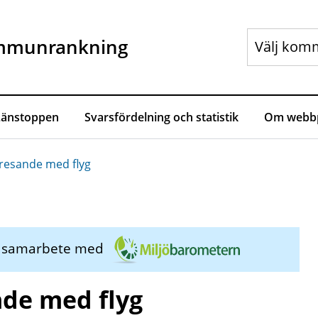
mmunrankning
Länstoppen
Svarsfördelning och statistik
Om webbp
resande med flyg
i samarbete med
de med flyg