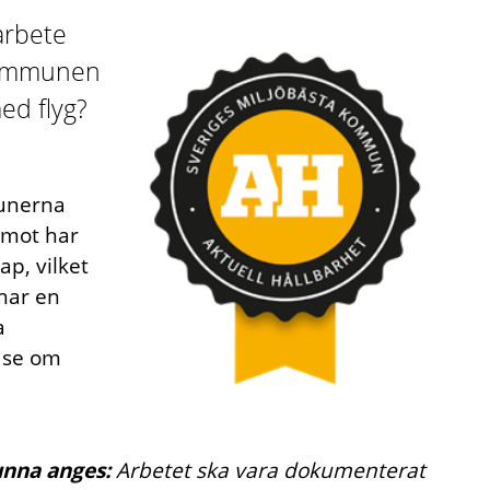
arbete
 kommunen
ed flyg?
munerna
remot har
ap, vilket
har en
a
 se om
unna anges:
Arbetet ska vara dokumenterat