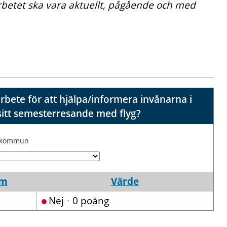
rbetet ska vara aktuellt, pågående och med
bete för att hjälpa/informera invånarna i
itt semesterresande med flyg?
j kommun
um
Värde
Nejᆞ0 poäng