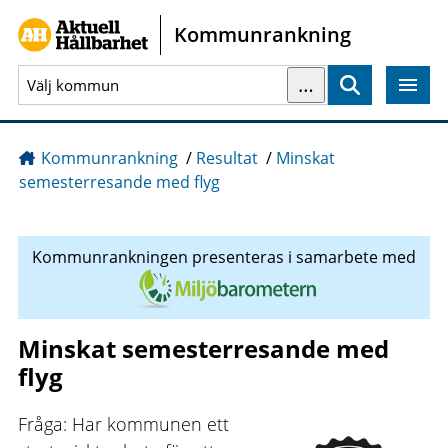
Gå direkt till sidans innehåll
Kommunrankning
…
Sök
Kommunrankning
/
Resultat
/
Minskat
semesterresande med flyg
Kommunrankningen presenteras i samarbete med
Minskat semesterresande med
flyg
Fråga: Har kommunen ett