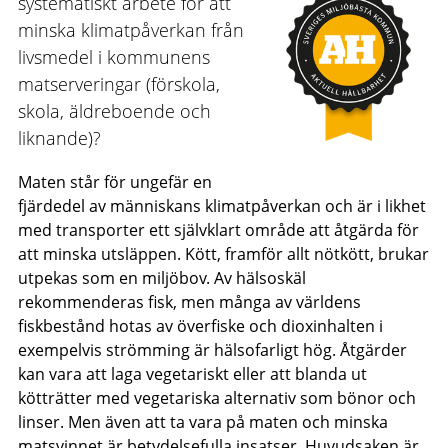
systematiskt arbete för att
minska klimatpåverkan från
livsmedel i kommunens
matserveringar (förskola,
skola, äldreboende och
liknande)?
Maten står för ungefär en
fjärdedel av människans klimatpåverkan och är i likhet
med transporter ett självklart område att åtgärda för
att minska utsläppen. Kött, framför allt nötkött, brukar
utpekas som en miljöbov. Av hälsoskäl
rekommenderas fisk, men många av världens
fiskbestånd hotas av överfiske och dioxinhalten i
exempelvis strömming är hälsofarligt hög. Åtgärder
kan vara att laga vegetariskt eller att blanda ut
kötträtter med vegetariska alternativ som bönor och
linser. Men även att ta vara på maten och minska
matsvinnet är betydelsefulla insatser. Huvudsaken är