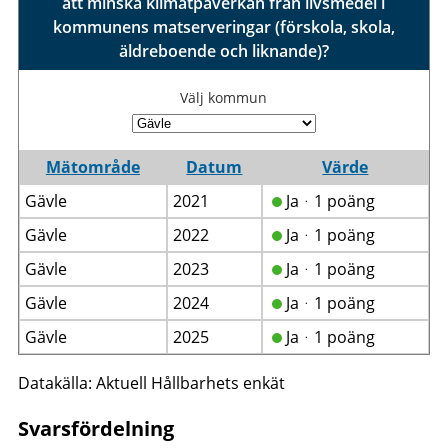
att minska klimatpåverkan från livsmedel i
kommunens matserveringar (förskola, skola,
äldreboende och liknande)?
Välj kommun
Mätområde
Datum
Värde
Gävle
2021
Jaᆞ1 poäng
Gävle
2022
Jaᆞ1 poäng
Gävle
2023
Jaᆞ1 poäng
Gävle
2024
Jaᆞ1 poäng
Gävle
2025
Jaᆞ1 poäng
Datakälla: Aktuell Hållbarhets enkät
Svarsfördelning