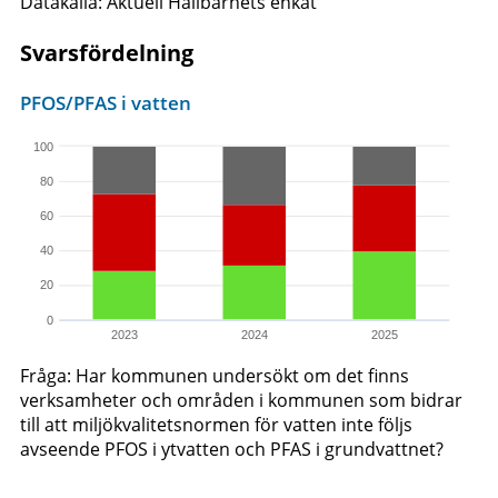
Datakälla: Aktuell Hållbarhets enkät
Svarsfördelning
PFOS/PFAS i vatten
100
80
60
40
20
0
2023
2024
2025
Fråga: Har kommunen undersökt om det finns
verksamheter och områden i kommunen som bidrar
till att miljökvalitetsnormen för vatten inte följs
avseende PFOS i ytvatten och PFAS i grundvattnet?