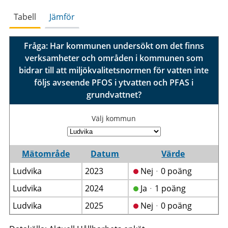
Tabell
Jämför
Fråga: Har kommunen undersökt om det finns
verksamheter och områden i kommunen som
bidrar till att miljökvalitetsnormen för vatten inte
följs avseende PFOS i ytvatten och PFAS i
grundvattnet?
Välj kommun
Mätområde
Datum
Värde
Ludvika
2023
Nejᆞ0 poäng
Ludvika
2024
Jaᆞ1 poäng
Ludvika
2025
Nejᆞ0 poäng