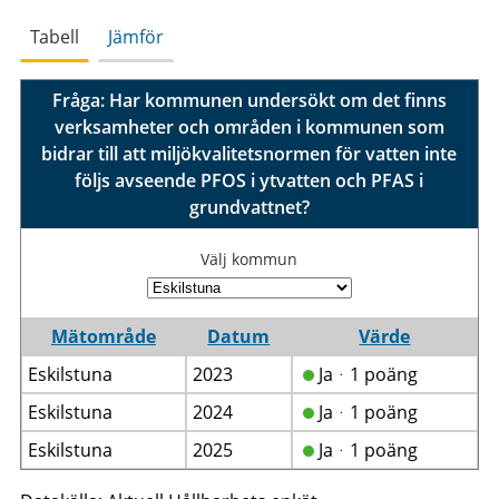
Tabell
Jämför
Fråga: Har kommunen undersökt om det finns
verksamheter och områden i kommunen som
bidrar till att miljökvalitetsnormen för vatten inte
följs avseende PFOS i ytvatten och PFAS i
grundvattnet?
Välj kommun
Mätområde
Datum
Värde
Eskilstuna
2023
Jaᆞ1 poäng
Eskilstuna
2024
Jaᆞ1 poäng
Eskilstuna
2025
Jaᆞ1 poäng