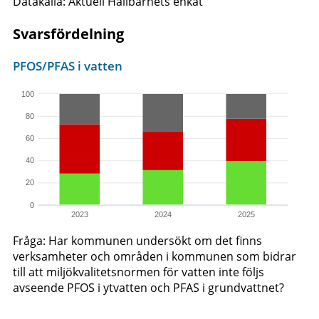
Datakälla: Aktuell Hållbarhets enkät
Svarsfördelning
PFOS/PFAS i vatten
100
80
60
40
20
0
2023
2024
2025
Fråga: Har kommunen undersökt om det finns
verksamheter och områden i kommunen som bidrar
till att miljökvalitetsnormen för vatten inte följs
avseende PFOS i ytvatten och PFAS i grundvattnet?