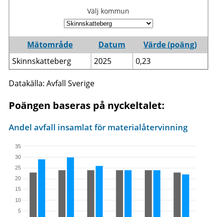
Välj kommun
Mätområde
Datum
Värde (poäng)
Skinnskatteberg
2025
0,23
Datakälla: Avfall Sverige
Poängen baseras på nyckeltalet:
Andel avfall insamlat för materialåtervinning
35
30
25
20
15
10
5