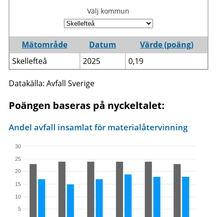
Välj kommun
Mätområde
Datum
Värde (poäng)
Skellefteå
2025
0,19
Datakälla: Avfall Sverige
Poängen baseras på nyckeltalet:
Andel avfall insamlat för materialåtervinning
30
25
20
15
10
5