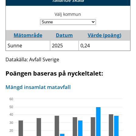
fallande skala
Välj kommun
Mätområde
Datum
Värde (poäng)
Sunne
2025
0,24
Datakälla: Avfall Sverige
Poängen baseras på nyckeltalet:
Mängd insamlat matavfall
60
50
40
30
20