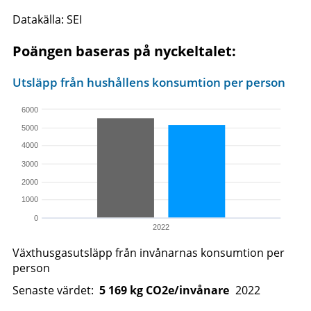
Datakälla: SEI
Poängen baseras på nyckeltalet:
Utsläpp från hushållens konsumtion per person
6000
5000
4000
3000
2000
1000
0
2022
Växthusgasutsläpp från invånarnas konsumtion per
person
Senaste värdet:
5
169
kg CO2e/invånare
2022