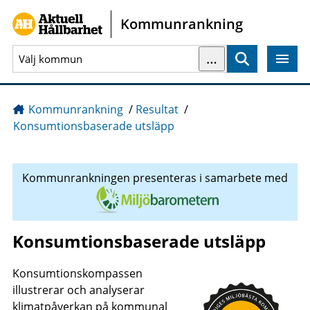
Gå direkt till sidans innehåll
Kommunrankning
…
Sök
Kommunrankning
/
Resultat
/
Konsumtionsbaserade utsläpp
Kommunrankningen presenteras i samarbete med
Konsumtionsbaserade utsläpp
Konsumtionskompassen
illustrerar och analyserar
klimatpåverkan på kommunal