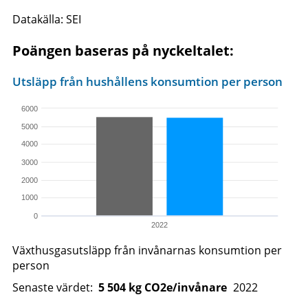
Datakälla: SEI
Poängen baseras på nyckeltalet:
Utsläpp från hushållens konsumtion per person
6000
5000
4000
3000
2000
1000
0
2022
Växthusgasutsläpp från invånarnas konsumtion per
person
Senaste värdet:
5
504
kg CO2e/invånare
2022