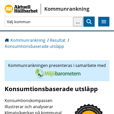
Gå direkt till sidans innehåll
Kommunrankning
…
Sök
Kommunrankning
/
Resultat
/
Konsumtionsbaserade utsläpp
Kommunrankningen presenteras i samarbete med
Konsumtionsbaserade utsläpp
Konsumtionskompassen
illustrerar och analyserar
klimatpåverkan på kommunal