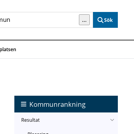
…
Sök
latsen
Kommunrankning
Resultat