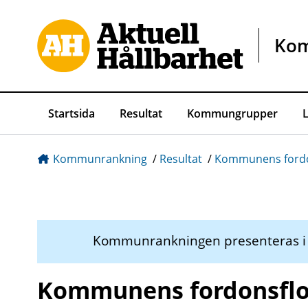
Gå direkt till sidans innehåll
Ko
Startsida
Resultat
Kommungrupper
Kommunrankning
/
Resultat
/
Kommunens fordo
Kommunrankningen presenteras 
Kommunens fordonsflo