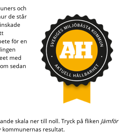
muners och
ur de står
minskade
tt
ete för en
vlingen
reet med
 som sedan
i
nde skala ner till noll. Tryck på fliken
Jämför
av kommunernas resultat.