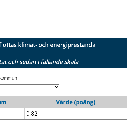
ottas klimat- och energiprestanda
tat och sedan i fallande skala
j kommun
um
Värde (poäng)
0,82