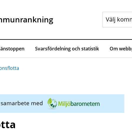
mmunrankning
Länstoppen
Svarsfördelning och statistik
Om webbp
nsflotta
i samarbete med
tta