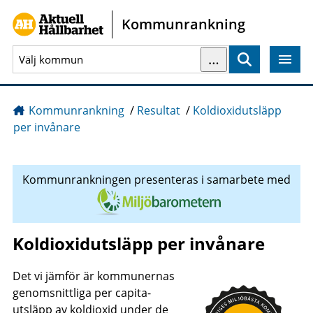
Gå direkt till sidans innehåll
Kommunrankning
…
Sök
Kommunrankning
/
Resultat
/
Koldioxidutsläpp
per invånare
Kommunrankningen presenteras i samarbete med
Koldioxidutsläpp per invånare
Det vi jämför är kommunernas
genomsnittliga per capita-
utsläpp av koldioxid under de