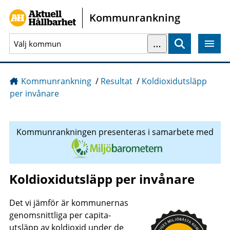
Gå direkt till sidans innehåll
Kommunrankning
…
Sök
Kommunrankning
/
Resultat
/
Koldioxidutsläpp
per invånare
Kommunrankningen presenteras i samarbete med
Koldioxidutsläpp per invånare
Det vi jämför är kommunernas
genomsnittliga per capita-
utsläpp av koldioxid under de