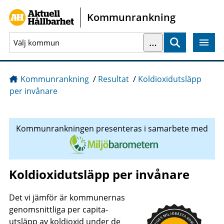
Gå direkt till sidans innehåll
Kommunrankning
…
Sök
Kommunrankning
/
Resultat
/
Koldioxidutsläpp
per invånare
Kommunrankningen presenteras i samarbete med
Koldioxidutsläpp per invånare
Det vi jämför är kommunernas
genomsnittliga per capita-
utsläpp av koldioxid under de