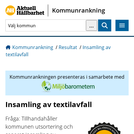
Gå direkt till sidans innehåll
Kommunrankning
…
Sök
Kommunrankning
/
Resultat
/
Insamling av
textilavfall
Kommunrankningen presenteras i samarbete med
Insamling av textilavfall
Fråga: Tillhandahåller
kommunen utsortering och