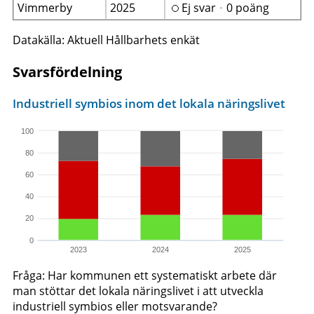
Vimmerby
2025
Ej svarᆞ0 poäng
Datakälla: Aktuell Hållbarhets enkät
Svarsfördelning
Industriell symbios inom det lokala näringslivet
100
80
60
40
20
0
2023
2024
2025
Fråga: Har kommunen ett systematiskt arbete där
man stöttar det lokala näringslivet i att utveckla
industriell symbios eller motsvarande?