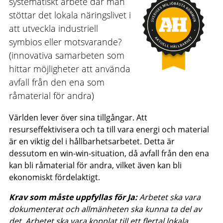
systematiskt arbete där man
stöttar det lokala näringslivet i
att utveckla industriell
symbios eller motsvarande?
(innovativa samarbeten som
hittar möjligheter att använda
avfall från den ena som
råmaterial för andra)
Världen lever över sina tillgångar. Att
resurseffektivisera och ta till vara energi och material
är en viktig del i hållbarhetsarbetet. Detta är
dessutom en win-win-situation, då avfall från den ena
kan bli råmaterial för andra, vilket även kan bli
ekonomiskt fördelaktigt.
Krav som måste uppfyllas för Ja:
Arbetet ska vara
dokumenterat och allmänheten ska kunna ta del av
det. Arbetet ska vara kopplat till ett flertal lokala