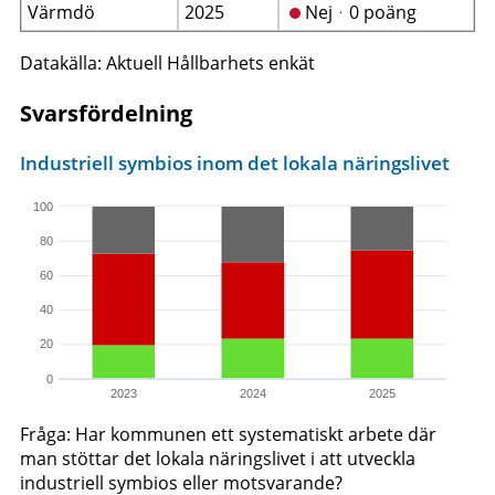
Värmdö
2025
Nejᆞ0 poäng
Datakälla: Aktuell Hållbarhets enkät
Svarsfördelning
Industriell symbios inom det lokala näringslivet
100
80
60
40
20
0
2023
2024
2025
Fråga: Har kommunen ett systematiskt arbete där
man stöttar det lokala näringslivet i att utveckla
industriell symbios eller motsvarande?