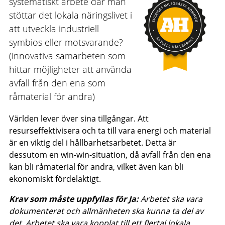
systematiskt arbete där man
stöttar det lokala näringslivet i
att utveckla industriell
symbios eller motsvarande?
(innovativa samarbeten som
hittar möjligheter att använda
avfall från den ena som
råmaterial för andra)
Världen lever över sina tillgångar. Att
resurseffektivisera och ta till vara energi och material
är en viktig del i hållbarhetsarbetet. Detta är
dessutom en win-win-situation, då avfall från den ena
kan bli råmaterial för andra, vilket även kan bli
ekonomiskt fördelaktigt.
Krav som måste uppfyllas för Ja:
Arbetet ska vara
dokumenterat och allmänheten ska kunna ta del av
det. Arbetet ska vara kopplat till ett flertal lokala