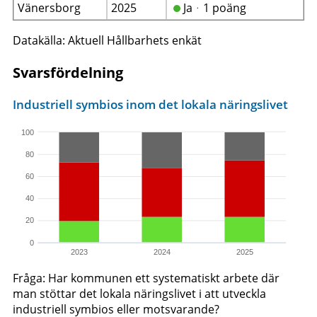
Vänersborg
2025
Jaᆞ1 poäng
Datakälla: Aktuell Hållbarhets enkät
Svarsfördelning
Industriell symbios inom det lokala näringslivet
100
80
60
40
20
0
2023
2024
2025
Fråga: Har kommunen ett systematiskt arbete där
man stöttar det lokala näringslivet i att utveckla
industriell symbios eller motsvarande?