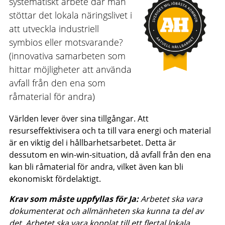
systematiskt arbete där man
stöttar det lokala näringslivet i
att utveckla industriell
symbios eller motsvarande?
(innovativa samarbeten som
hittar möjligheter att använda
avfall från den ena som
råmaterial för andra)
Världen lever över sina tillgångar. Att
resurseffektivisera och ta till vara energi och material
är en viktig del i hållbarhetsarbetet. Detta är
dessutom en win-win-situation, då avfall från den ena
kan bli råmaterial för andra, vilket även kan bli
ekonomiskt fördelaktigt.
Krav som måste uppfyllas för Ja:
Arbetet ska vara
dokumenterat och allmänheten ska kunna ta del av
det. Arbetet ska vara kopplat till ett flertal lokala