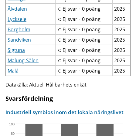
Älvdalen
Ej svarᆞ0 poäng
2025
Lycksele
Ej svarᆞ0 poäng
2025
Borgholm
Ej svarᆞ0 poäng
2025
Sandviken
Ej svarᆞ0 poäng
2025
Sigtuna
Ej svarᆞ0 poäng
2025
Malung-Sälen
Ej svarᆞ0 poäng
2025
Malå
Ej svarᆞ0 poäng
2025
Datakälla: Aktuell Hållbarhets enkät
Svarsfördelning
Industriell symbios inom det lokala näringslivet
100
80