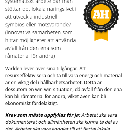
systematiskt arbete där man
stöttar det lokala näringslivet i
att utveckla industriell
symbios eller motsvarande?
(innovativa samarbeten som
hittar möjligheter att använda
avfall från den ena som
råmaterial för andra)
Världen lever över sina tillgångar. Att
resurseffektivisera och ta till vara energi och material
är en viktig del i hållbarhetsarbetet. Detta är
dessutom en win-win-situation, då avfall från den ena
kan bli råmaterial för andra, vilket även kan bli
ekonomiskt fördelaktigt.
Krav som måste uppfyllas för Ja:
Arbetet ska vara
dokumenterat och allmänheten ska kunna ta del av
det. Arbetet ska vara kopplat till ett flertal lokala