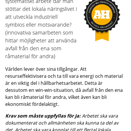
systematiskt arbete där man
stöttar det lokala näringslivet i
att utveckla industriell
symbios eller motsvarande?
(innovativa samarbeten som
hittar möjligheter att använda
avfall från den ena som
råmaterial för andra)
Världen lever över sina tillgångar. Att
resurseffektivisera och ta till vara energi och material
är en viktig del i hållbarhetsarbetet. Detta är
dessutom en win-win-situation, då avfall från den ena
kan bli råmaterial för andra, vilket även kan bli
ekonomiskt fördelaktigt.
Krav som måste uppfyllas för Ja:
Arbetet ska vara
dokumenterat och allmänheten ska kunna ta del av
det. Arbetet ska vara kopplat till ett flertal lokala