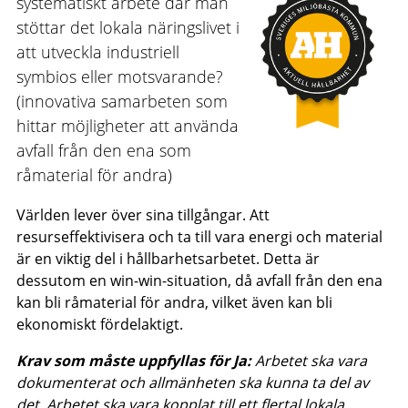
systematiskt arbete där man
stöttar det lokala näringslivet i
att utveckla industriell
symbios eller motsvarande?
(innovativa samarbeten som
hittar möjligheter att använda
avfall från den ena som
råmaterial för andra)
Världen lever över sina tillgångar. Att
resurseffektivisera och ta till vara energi och material
är en viktig del i hållbarhetsarbetet. Detta är
dessutom en win-win-situation, då avfall från den ena
kan bli råmaterial för andra, vilket även kan bli
ekonomiskt fördelaktigt.
Krav som måste uppfyllas för Ja:
Arbetet ska vara
dokumenterat och allmänheten ska kunna ta del av
det. Arbetet ska vara kopplat till ett flertal lokala