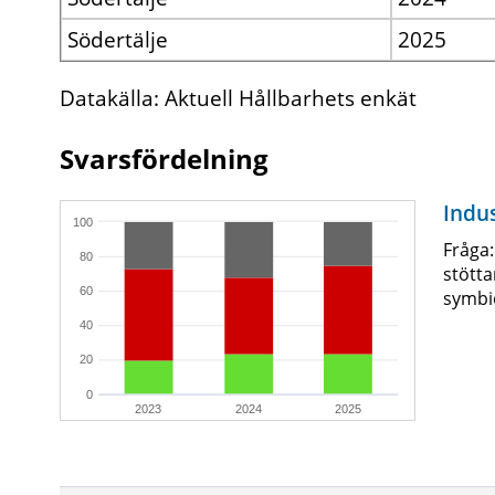
Södertälje
2025
Datakälla: Aktuell Hållbarhets enkät
Svarsfördelning
Indus
100
Fråga
80
stötta
60
symbi
40
20
0
2023
2024
2025