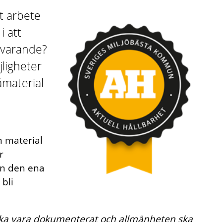
t arbete
i att
tsvarande?
ligheter
åmaterial
ch material
r
ån den ena
 bli
ska vara dokumenterat och allmänheten ska