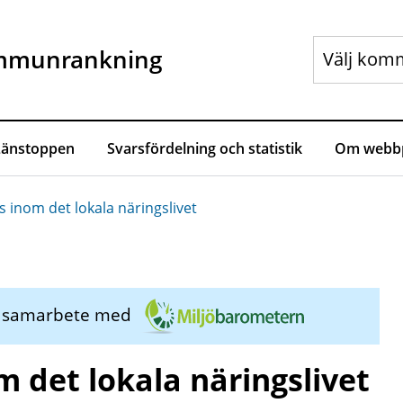
mmunrankning
Länstoppen
Svarsfördelning och statistik
Om webbp
s inom det lokala näringslivet
i samarbete med
m det lokala näringslivet