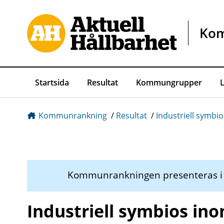
Gå direkt till sidans innehåll
Ko
Startsida
Resultat
Kommungrupper
Kommunrankning
/
Resultat
/
Industriell symbio
Kommunrankningen presenteras 
Industriell symbios ino