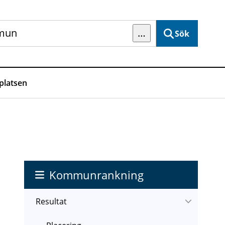
…
Sök
latsen
Kommunrankning
Resultat