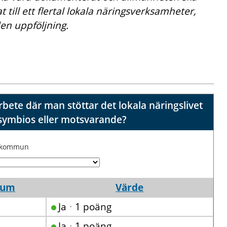
 till ett flertal lokala näringsverksamheter,
en uppföljning.
ete där man stöttar det lokala näringslivet
ll symbios eller motsvarande?
j kommun
tum
Värde
Jaᆞ1 poäng
Jaᆞ1 poäng